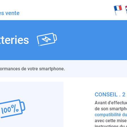
Skip to Main Content
French
Hon
ès vente
teries
rformances de votre smartphone.
CONSEIL . 2
Avant d'effectu
de son smartp
compatibilité 
avec cette mise 
instructions du 