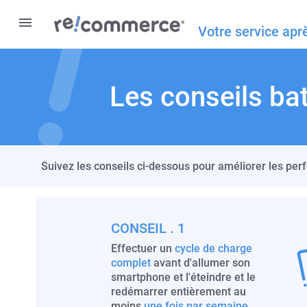
Votre service apr
Les conseils bat
Suivez les conseils ci-dessous pour améliorer les pe
CONSEIL . 1
Effectuer un
cycle de charge
complet
avant d'allumer son
smartphone et l'éteindre et le
redémarrer entièrement au
moins
une fois par semaine
.