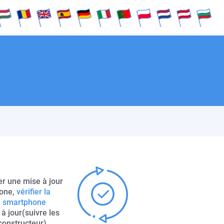
groise
Rumänisch
English
Español
Deutsch
Italiano
Português
Polksi
Dutch
Deutsch(at)
Bulgare
er une mise à jour
hone,
vérifier la
du smartphone
à jour(suivre les
constructeur).